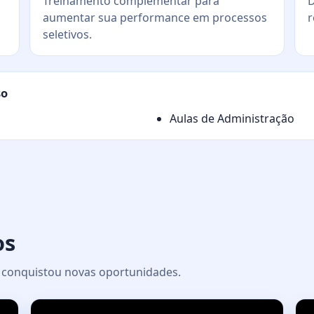
Treinamento complementar para
D
aumentar sua performance em processos
r
seletivos.
so
Aulas de Administração
os
 e conquistou novas oportunidades.