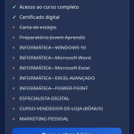
Acesso ao curso completo
Certificado digital
Carta de estágio
Preparatório Jovem Aprendiz
INFORMÁTICA - WINDOWS 10
INFORMÁTICA - Microsoft Word
INFORMÁTICA - Microsoft Excel
INFORMÁTICA - EXCEL AVANÇADO
INFORMÁTICA - POWER POINT
ESPECIALISTA DIGITAL
CURSO VENDEDOR DE LOJA (BÔNUS)
MARKETING PESSOAL