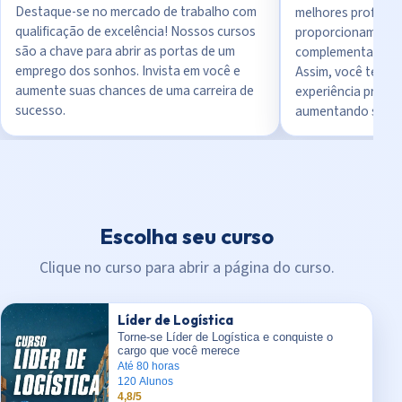
Destaque-se no mercado de trabalho com
melhores professo
qualificação de excelência! Nossos cursos
proporcionam uma 
são a chave para abrir as portas de um
complementada por
emprego dos sonhos. Invista em você e
Assim, você terá 
aumente suas chances de uma carreira de
experiência prátic
sucesso.
aumentando sua e
Escolha seu curso
Clique no curso para abrir a página do curso.
Líder de Logística
Torne-se Líder de Logística e conquiste o
cargo que você merece
Até 80 horas
120 Alunos
4,8/5