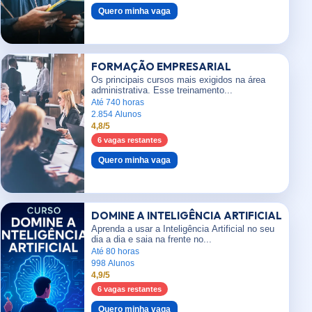
Quero minha vaga
FORMAÇÃO EMPRESARIAL
Os principais cursos mais exigidos na área
administrativa. Esse treinamento...
Até 740 horas
2.854 Alunos
4,8/5
6 vagas restantes
Quero minha vaga
DOMINE A INTELIGÊNCIA ARTIFICIAL
Aprenda a usar a Inteligência Artificial no seu
dia a dia e saia na frente no...
Até 80 horas
998 Alunos
4,9/5
6 vagas restantes
Quero minha vaga