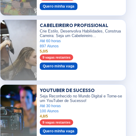
Quero minha vaga
CABELEIREIRO PROFISSIONAL
Crie Estilo, Desenvolva Habilidades, Construa
Carreira: Seja um Cabeleireiro...
Até 60 horas
897 Alunos
5,0/5
9 vagas restantes
Quero minha vaga
YOUTUBER DE SUCESSO
Seja Reconhecido no Mundo Digital e Torne-se
um YouTuber de Sucesso!
Até 30 horas
100 Alunos
4,8/5
9 vagas restantes
Quero minha vaga