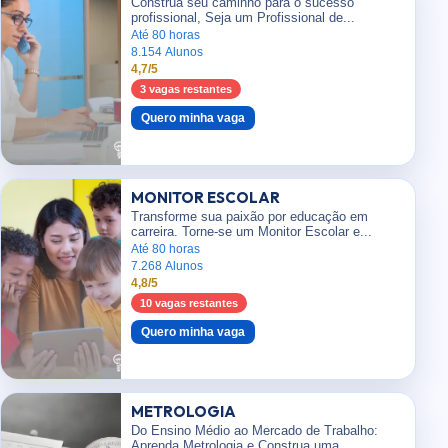
Construa seu caminho para o sucesso
profissional, Seja um Profissional de...
Até 80 horas
8.154 Alunos
4,7/5
3 vagas restantes
Quero minha vaga
MONITOR ESCOLAR
Transforme sua paixão por educação em
carreira. Torne-se um Monitor Escolar e...
Até 80 horas
7.268 Alunos
4,8/5
10 vagas restantes
Quero minha vaga
METROLOGIA
Do Ensino Médio ao Mercado de Trabalho:
Aprenda Metrologia e Construa uma...